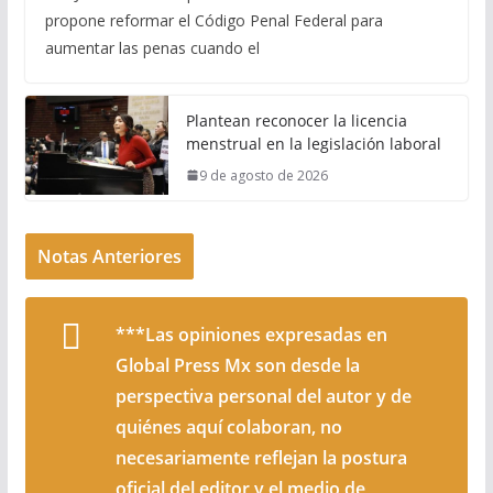
propone reformar el Código Penal Federal para
aumentar las penas cuando el
Plantean reconocer la licencia
menstrual en la legislación laboral
9 de agosto de 2026
Notas Anteriores
***Las opiniones expresadas en
Global Press Mx son desde la
perspectiva personal del autor y de
quiénes aquí colaboran, no
necesariamente reflejan la postura
oficial del editor y el medio de