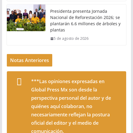
Presidenta presenta Jornada
Nacional de Reforestación 2026; se
plantarán 6.6 millones de árboles y
plantas
5 de agosto de 2026
Notas Anteriores
***Las opiniones expresadas en
Global Press Mx son desde la
perspectiva personal del autor y de
quiénes aquí colaboran, no
necesariamente reflejan la postura
oficial del editor y el medio de
comunicación.