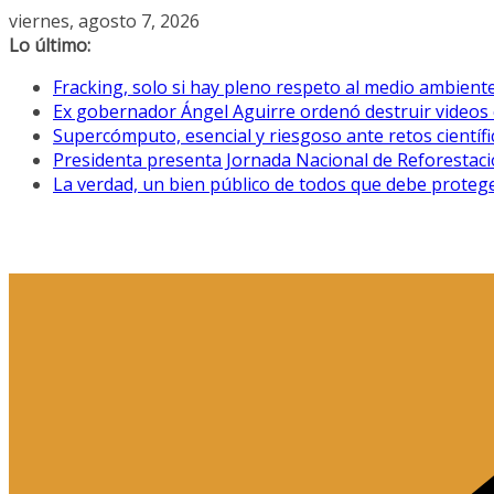
Saltar
viernes, agosto 7, 2026
al
Lo último:
contenido
Fracking, solo si hay pleno respeto al medio ambiente
Ex gobernador Ángel Aguirre ordenó destruir videos 
Supercómputo, esencial y riesgoso ante retos científ
Presidenta presenta Jornada Nacional de Reforestació
La verdad, un bien público de todos que debe proteg