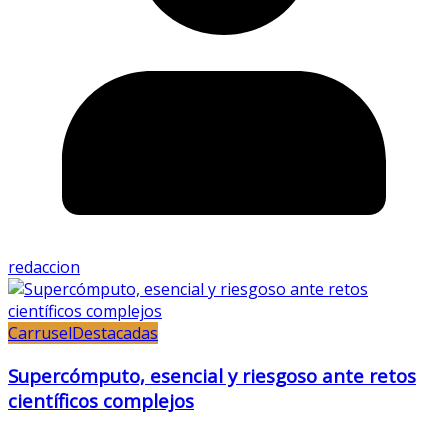
redaccion
Carrusel
Destacadas
Supercómputo, esencial y riesgoso ante retos
científicos complejos