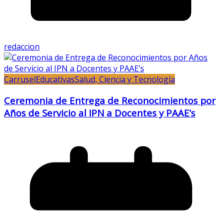
redaccion
Carrusel
Educativas
Salud, Ciencia y Tecnología
Ceremonia de Entrega de Reconocimientos por
Años de Servicio al IPN a Docentes y PAAE’s