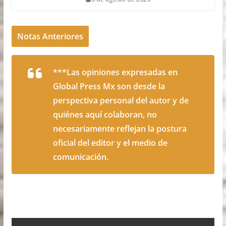
Notas Anteriores
***Las opiniones expresadas en
Global Press Mx son desde la
perspectiva personal del autor y de
quiénes aquí colaboran, no
necesariamente reflejan la postura
oficial del editor y el medio de
comunicación.