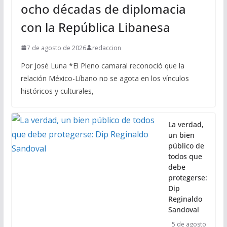
ocho décadas de diplomacia
con la República Libanesa
7 de agosto de 2026
redaccion
Por José Luna *El Pleno camaral reconoció que la
relación México-Líbano no se agota en los vínculos
históricos y culturales,
La verdad,
un bien
público de
todos que
debe
protegerse:
Dip
Reginaldo
Sandoval
5 de agosto