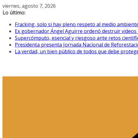
Saltar
viernes, agosto 7, 2026
al
Lo último:
contenido
Fracking, solo si hay pleno respeto al medio ambiente
Ex gobernador Ángel Aguirre ordenó destruir videos 
Supercómputo, esencial y riesgoso ante retos científ
Presidenta presenta Jornada Nacional de Reforestació
La verdad, un bien público de todos que debe proteg