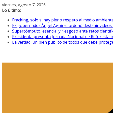
Saltar
viernes, agosto 7, 2026
al
Lo último:
contenido
Fracking, solo si hay pleno respeto al medio ambiente
Ex gobernador Ángel Aguirre ordenó destruir videos 
Supercómputo, esencial y riesgoso ante retos científ
Presidenta presenta Jornada Nacional de Reforestació
La verdad, un bien público de todos que debe proteg