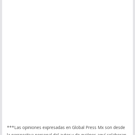
***Las opiniones expresadas en Global Press Mx son desde
la perspectiva personal del autor y de quiénes aquí colaboran,