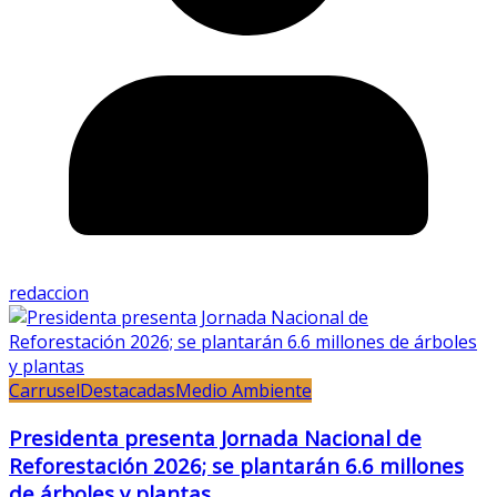
redaccion
Carrusel
Destacadas
Medio Ambiente
Presidenta presenta Jornada Nacional de
Reforestación 2026; se plantarán 6.6 millones
de árboles y plantas