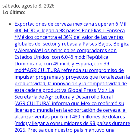
Saltar
sábado, agosto 8, 2026
al
Lo último:
contenido
Exportaciones de cerveza mexicana superan 6 Mil
400 MDD y llegan a 98 países Por Elías L Fonseca
*México concentra el 36% del valor de las ventas
globales del sector y rebasa a Países Bajos, Bélgica
y Alemania*Los principales compradores son
Estados Unidos, con 6,046 mdd; República
Dominicana, con 49 mdd, y España, con 39
mdd*AGRICULTURA refrenda su compromiso de
impulsar programas y proyectos que fortalezcan la
productividad, la innovación y la competitividad de
esta cadena productiva Global Press Mx / La
Secretaría de Agricultura y Desarrollo Rural
(AGRICULTURA) informa que México reafirmó su
liderazgo mundial en la exportación de cerveza, al
alcanzar ventas por 6 mil 480 millones de dólares
(mdd) y llegar a consumidores de 98 países durante
2025. Precisa que nuestro país mantuvo una