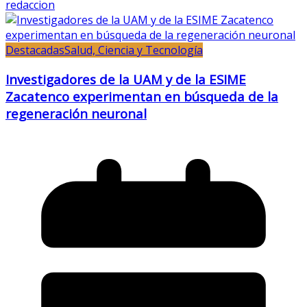
redaccion
Destacadas
Salud, Ciencia y Tecnología
Investigadores de la UAM y de la ESIME
Zacatenco experimentan en búsqueda de la
regeneración neuronal