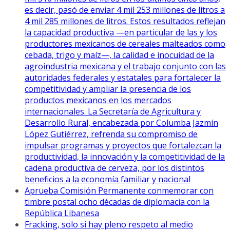
es decir, pasó de enviar 4 mil 253 millones de litros a
4 mil 285 millones de litros. Estos resultados reflejan
la capacidad productiva —en particular de las y los
productores mexicanos de cereales malteados como
cebada, trigo y maíz—, la calidad e inocuidad de la
agroindustria mexicana y el trabajo conjunto con las
autoridades federales y estatales para fortalecer la
competitividad y ampliar la presencia de los
productos mexicanos en los mercados
internacionales. La Secretaría de Agricultura y
Desarrollo Rural, encabezada por Columba Jazmín
López Gutiérrez, refrenda su compromiso de
impulsar programas y proyectos que fortalezcan la
productividad, la innovación y la competitividad de la
cadena productiva de cerveza, por los distintos
beneficios a la economía familiar y nacional
Aprueba Comisión Permanente conmemorar con
timbre postal ocho décadas de diplomacia con la
República Libanesa
Fracking, solo si hay pleno respeto al medio