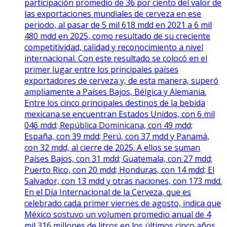
participación promedio de 36 por ciento del valor de
las exportaciones mundiales de cerveza en ese
periodo, al pasar de 5 mil 618 mdd en 2021 a 6 mil
480 mdd en 2025, como resultado de su creciente
competitividad, calidad y reconocimiento a nivel
internacional. Con este resultado se colocó en el
primer lugar entre los principales países
exportadores de cerveza y, de esta manera, superó
ampliamente a Países Bajos, Bélgica y Alemania.
Entre los cinco principales destinos de la bebida
mexicana se encuentran Estados Unidos, con 6 mil
046 mdd; República Dominicana, con 49 mdd;
España, con 39 mdd; Perú, con 37 mdd y Panamá,
con 32 mdd, al cierre de 2025. A ellos se suman
Países Bajos, con 31 mdd; Guatemala, con 27 mdd;
Puerto Rico, con 20 mdd; Honduras, con 14 mdd; El
Salvador, con 13 mdd y otras naciones, con 173 mdd.
En el Día Internacional de la Cerveza, que es
celebrado cada primer viernes de agosto, indica que
México sostuvo un volumen promedio anual de 4
mil 316 millones de litros en los últimos cinco años,