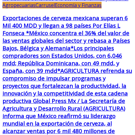
Agropecuarias
Carrusel
Economía y Finanzas
Exportaciones de cerveza mexicana superan 6
Mil 400 MDD y llegan a 98 países Por Elías L
Fonseca *México concentra el 36% del valor de
las ventas globales del sector y rebasa a Países
Bajos, Bélgica y Alemania*Los principales
compradores son Estados Unidos, con 6,046
mdd; República Dominicana, con 49 mdd, y
España, con 39 mdd*AGRICULTURA refrenda su
compromiso de impulsar programas y
proyectos que fortalezcan la productividad, la
innovación y la competitividad de esta cadena
productiva Global Press Mx / La Secretaría de
Agricultura y Desarrollo Rural (AGRICULTURA)
informa que México reafirmó su liderazgo
mundial en la exportación de cerveza, al
alcanzar ventas por 6 mil 480 millones de