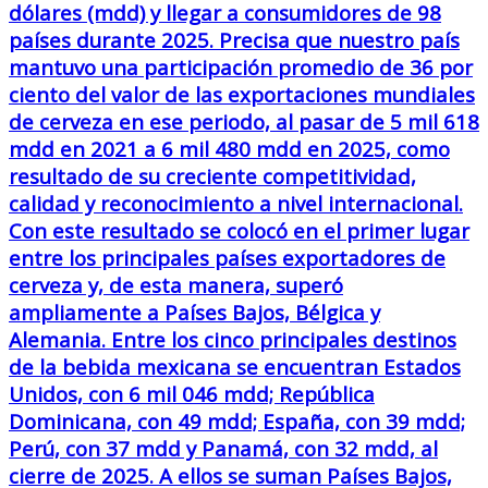
dólares (mdd) y llegar a consumidores de 98
países durante 2025. Precisa que nuestro país
mantuvo una participación promedio de 36 por
ciento del valor de las exportaciones mundiales
de cerveza en ese periodo, al pasar de 5 mil 618
mdd en 2021 a 6 mil 480 mdd en 2025, como
resultado de su creciente competitividad,
calidad y reconocimiento a nivel internacional.
Con este resultado se colocó en el primer lugar
entre los principales países exportadores de
cerveza y, de esta manera, superó
ampliamente a Países Bajos, Bélgica y
Alemania. Entre los cinco principales destinos
de la bebida mexicana se encuentran Estados
Unidos, con 6 mil 046 mdd; República
Dominicana, con 49 mdd; España, con 39 mdd;
Perú, con 37 mdd y Panamá, con 32 mdd, al
cierre de 2025. A ellos se suman Países Bajos,