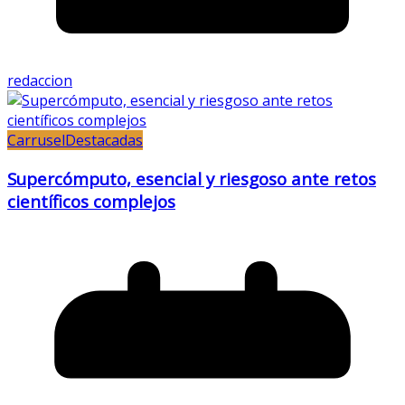
redaccion
Carrusel
Destacadas
Supercómputo, esencial y riesgoso ante retos
científicos complejos