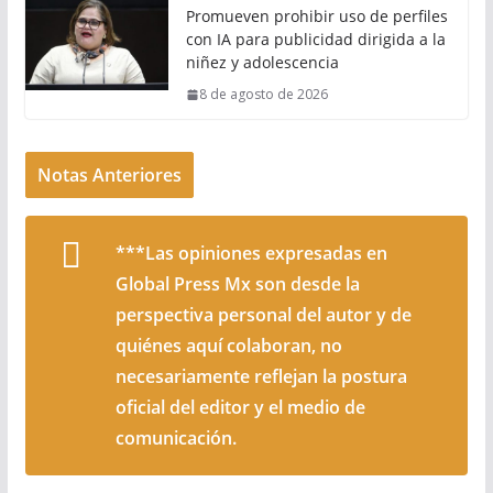
Promueven prohibir uso de perfiles
con IA para publicidad dirigida a la
niñez y adolescencia
8 de agosto de 2026
Notas Anteriores
***Las opiniones expresadas en
Global Press Mx son desde la
perspectiva personal del autor y de
quiénes aquí colaboran, no
necesariamente reflejan la postura
oficial del editor y el medio de
comunicación.