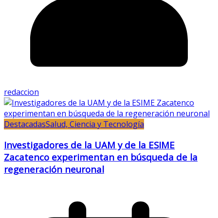
redaccion
Destacadas
Salud, Ciencia y Tecnología
Investigadores de la UAM y de la ESIME
Zacatenco experimentan en búsqueda de la
regeneración neuronal