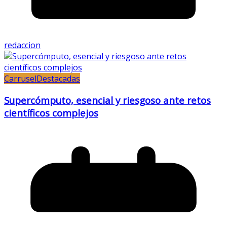
redaccion
Carrusel
Destacadas
Supercómputo, esencial y riesgoso ante retos
científicos complejos