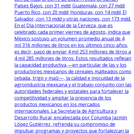
Países Bajos, con 31 mdd; Guatemala, con 27 mdd;
Puerto Rico, con 20 mdd; Honduras, con 14 mdd; El
Salvador, con 13 mdd y otras naciones, con 173 mdd.
En el Día Internacional de la Cerveza, que es
celebrado cada primer viernes de agosto, indica que
México sostuvo un volumen promedio anual de 4
mil 316 millones de litros en los últimos cinco años,
es decir, pasó de enviar 4 mil 253 millones de litros a
4 mil 285 millones de litros. Estos resultados reflejan
la capacidad productiva —en particular de las y los
productores mexicanos de cereales malteados como
cebada, trigo y maíz—, la calidad e inocuidad de la
agroindustria mexicana y el trabajo conjunto con las
autoridades federales y estatales para fortalecer la
competitividad y ampliar la presencia de los
productos mexicanos en los mercados
internacionales. La Secretaría de Agricultura y
Desarrollo Rural, encabezada por Columba Jazmín
López Gutiérrez, refrenda su compromiso de
impulsar programas y proyectos que fortalezcan la