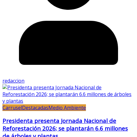
redaccion
Carrusel
Destacadas
Medio Ambiente
Presidenta presenta Jornada Nacional de
Reforestación 2026; se plantarán 6.6 millones
de árboles y plantas