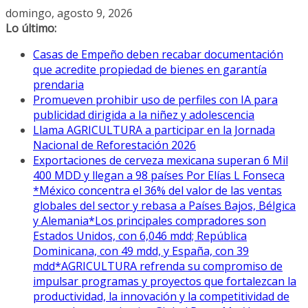
Saltar
domingo, agosto 9, 2026
al
Lo último:
contenido
Casas de Empeño deben recabar documentación
que acredite propiedad de bienes en garantía
prendaria
Promueven prohibir uso de perfiles con IA para
publicidad dirigida a la niñez y adolescencia
Llama AGRICULTURA a participar en la Jornada
Nacional de Reforestación 2026
Exportaciones de cerveza mexicana superan 6 Mil
400 MDD y llegan a 98 países Por Elías L Fonseca
*México concentra el 36% del valor de las ventas
globales del sector y rebasa a Países Bajos, Bélgica
y Alemania*Los principales compradores son
Estados Unidos, con 6,046 mdd; República
Dominicana, con 49 mdd, y España, con 39
mdd*AGRICULTURA refrenda su compromiso de
impulsar programas y proyectos que fortalezcan la
productividad, la innovación y la competitividad de