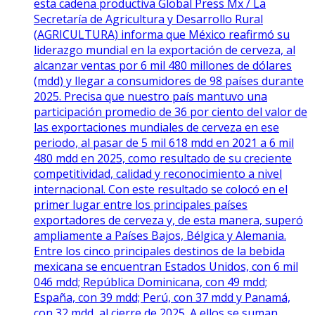
esta cadena productiva Global Press Mx / La
Secretaría de Agricultura y Desarrollo Rural
(AGRICULTURA) informa que México reafirmó su
liderazgo mundial en la exportación de cerveza, al
alcanzar ventas por 6 mil 480 millones de dólares
(mdd) y llegar a consumidores de 98 países durante
2025. Precisa que nuestro país mantuvo una
participación promedio de 36 por ciento del valor de
las exportaciones mundiales de cerveza en ese
periodo, al pasar de 5 mil 618 mdd en 2021 a 6 mil
480 mdd en 2025, como resultado de su creciente
competitividad, calidad y reconocimiento a nivel
internacional. Con este resultado se colocó en el
primer lugar entre los principales países
exportadores de cerveza y, de esta manera, superó
ampliamente a Países Bajos, Bélgica y Alemania.
Entre los cinco principales destinos de la bebida
mexicana se encuentran Estados Unidos, con 6 mil
046 mdd; República Dominicana, con 49 mdd;
España, con 39 mdd; Perú, con 37 mdd y Panamá,
con 32 mdd, al cierre de 2025. A ellos se suman