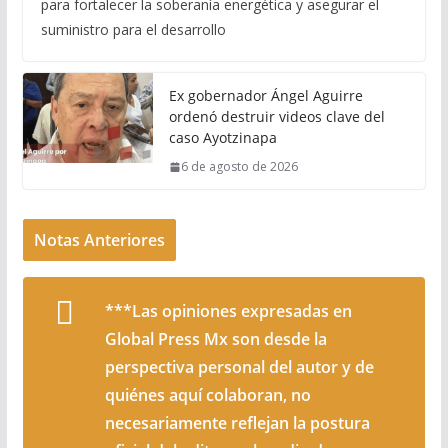
para fortalecer la soberanía energética y asegurar el
suministro para el desarrollo
Ex gobernador Ángel Aguirre
ordenó destruir videos clave del
caso Ayotzinapa
6 de agosto de 2026
Notas Anteriores
***Las opiniones expresadas en
Global Press Mx son desde la
perspectiva personal del autor y de
quiénes aquí colaboran, no
necesariamente reflejan la postura