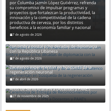
253 millones de litros a 4 mil 285 millones de
por Columba Jazmín López Gutiérrez, refrenda
litros. Estos resultados reflejan la capacidad
su compromiso de impulsar programas y
productiva —en particular de las y los
proyectos que fortalezcan la productividad, la
productores mexicanos de cereales malteados
innovación y la competitividad de la cadena
como cebada, trigo y maíz—, la calidad e
productiva de cerveza, por los distintos
inocuidad de la agroindustria mexicana y el
beneficios a la economía familiar y nacional
trabajo conjunto con las autoridades federales y
7 de agosto de 2026
estatales para fortalecer la competitividad y
Aprueba Comisión Permanente conmemorar
ampliar la presencia de los productos mexicanos
con timbre postal ocho décadas de diplomacia
en los mercados internacionales. La Secretaría de
con la República Libanesa
Agricultura y Desarrollo Rural, encabezada por
Columba Jazmín López Gutiérrez, refrenda su
7 de agosto de 2026
compromiso de impulsar programas y proyectos
Investigadores de la UAM y de la ESIME
que fortalezcan la productividad, la innovación y
Zacatenco experimentan en búsqueda de la
la competitividad de la cadena productiva de
regeneración neuronal
cerveza, por los distintos beneficios a la
7 de abril de 2026
economía familiar y nacional
Ceremonia de Entrega de Reconocimientos por
Aprueba Comisión Permanente conmemorar con
Años de Servicio al IPN a Docentes y PAAE’s
timbre postal ocho décadas de diplomacia con la
República Libanesa
27 de noviembre de 2025
Fracking, solo si hay pleno respeto al medio
ambiente y estricto apego a la legislación: López