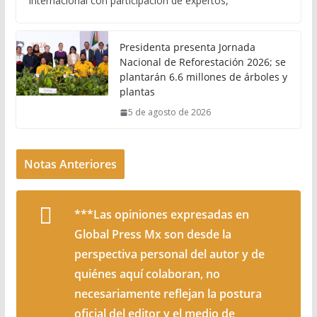
internacional con participación de expertos,
Presidenta presenta Jornada
Nacional de Reforestación 2026; se
plantarán 6.6 millones de árboles y
plantas
5 de agosto de 2026
Notas Anteriores
***Las opiniones expresadas en
Global Press Mx son desde la
perspectiva personal del autor y de
quiénes aquí colaboran, no
necesariamente reflejan la postura
oficial del editor y el medio de