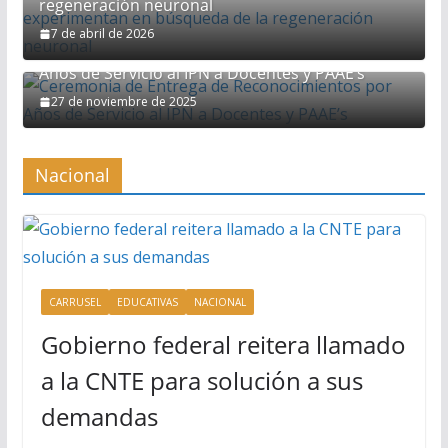
regeneración neuronal
7 de abril de 2026
Ceremonia de Entrega de Reconocimientos por
Años de Servicio al IPN a Docentes y PAAE’s
27 de noviembre de 2025
Nacional
CARRUSEL
EDUCATIVAS
NACIONAL
Gobierno federal reitera llamado
a la CNTE para solución a sus
demandas