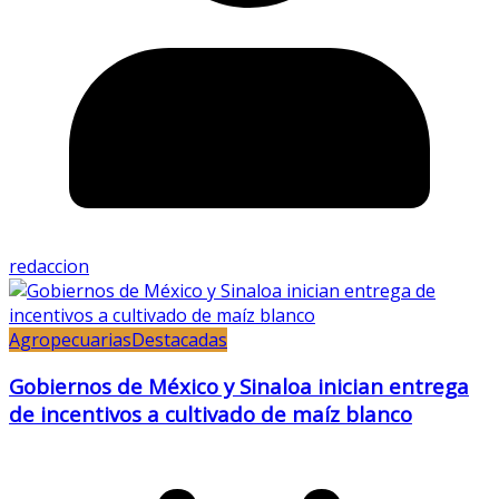
redaccion
Agropecuarias
Destacadas
Gobiernos de México y Sinaloa inician entrega
de incentivos a cultivado de maíz blanco