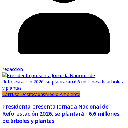
redaccion
Carrusel
Destacadas
Medio Ambiente
Presidenta presenta Jornada Nacional de
Reforestación 2026; se plantarán 6.6 millones
de árboles y plantas