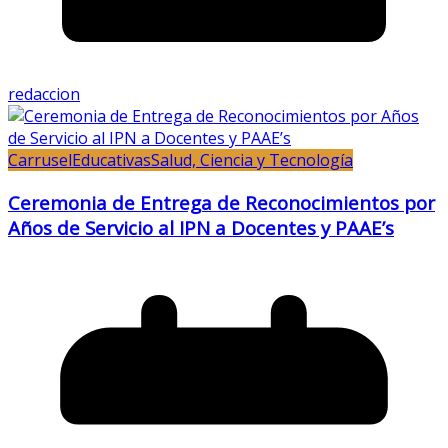
redaccion
Carrusel
Educativas
Salud, Ciencia y Tecnología
Ceremonia de Entrega de Reconocimientos por
Años de Servicio al IPN a Docentes y PAAE’s