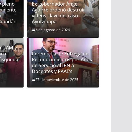
y pleno
Ex gobernador Ángel
mbiente
Aguirre ordenó destruir
a
videos clave del caso
 Rabadán
Ayotzinapa
6 de agosto de 2026
la UAM y
nco
Ceremonia de Entrega de
búsqueda
Reconocimientos por Años
de Servicio al IPN a
Docentes y PAAE’s
27 de noviembre de 2025