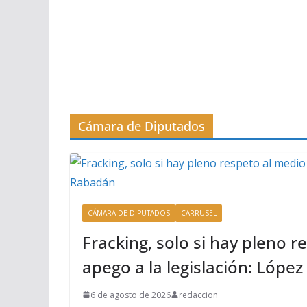
Cámara de Diputados
CÁMARA DE DIPUTADOS
CARRUSEL
Fracking, solo si hay pleno 
apego a la legislación: Lópe
6 de agosto de 2026
redaccion
Por José Luna *México debe considerar esta técnica
suministro para el desarrollo