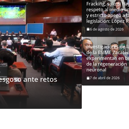
Fracking, solo si ha
respeto al medio a
y estricto apego a l
legislación: López
6 de agosto de 2026
Investigadores de 
de la ESIME Zacate
a Nacional de
experimentan en 
tarán 6.6 millones de
de la regeneración
neuronal
7 de abril de 2026