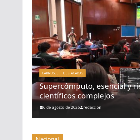
CARRUSEL
DESTACADAS
MEDIO AMBIENTE
Presidenta presenta Jornad
Reforestación 2026; se plan
árboles y plantas
os
5 de agosto de 2026
redaccion
Nacional