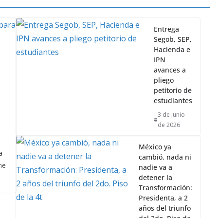
Entrega
Segob, SEP,
Hacienda e
IPN
avances a
pliego
petitorio de
estudiantes
3 de junio
de 2026
México ya
a
cambió, nada ni
ne
nadie va a
detener la
Transformación:
Presidenta, a 2
años del triunfo
del 2do. Piso de
la 4t
31 de mayo de