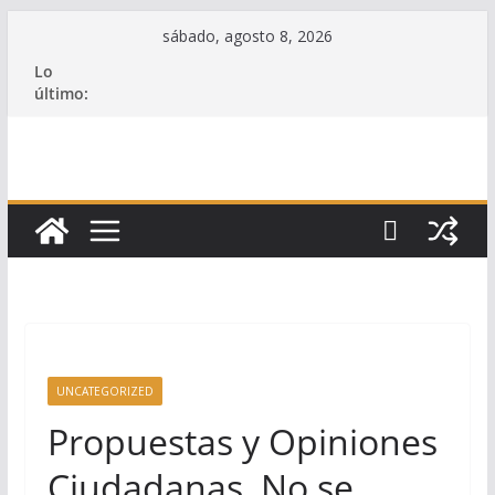
Saltar
sábado, agosto 8, 2026
al
Lo
contenido
último:
UNCATEGORIZED
Propuestas y Opiniones
Ciudadanas, No se