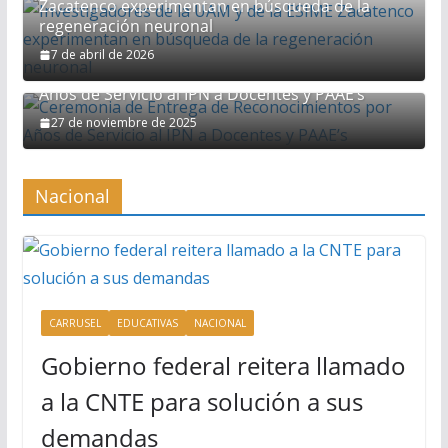
Zacatenco experimentan en búsqueda de la
regeneración neuronal
7 de abril de 2026
Ceremonia de Entrega de Reconocimientos por
Años de Servicio al IPN a Docentes y PAAE’s
27 de noviembre de 2025
Nacional
CARRUSEL
EDUCATIVAS
NACIONAL
Gobierno federal reitera llamado
a la CNTE para solución a sus
demandas