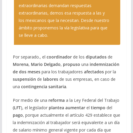
extraordinarias demandan respuestas
extraordinarias, demos esa respuesta a las y
los mexicanos que la necesitan. Desde nuestro
ámbito proponemos la vía legislativa para que
se lleve a cabo.
Por separado., el
coordinador
de los
diputados
de
Morena
,
Mario Delgado
,
propuso
una
indemnización
de dos meses
para los trabajadores
afectados
por la
suspensión
de
labores
de sus empresas, en caso de
una
contingencia sanitaria
.
Por medio de una
reforma
a la Ley Federal del Trabajo
(LFT
), el legislador
plantea aumentar
el
tiempo
del
pago
, porque actualmente el artículo 429 establece que
la indemnización al trabajador será equivalente a un día
de salario mínimo general vigente por cada día que