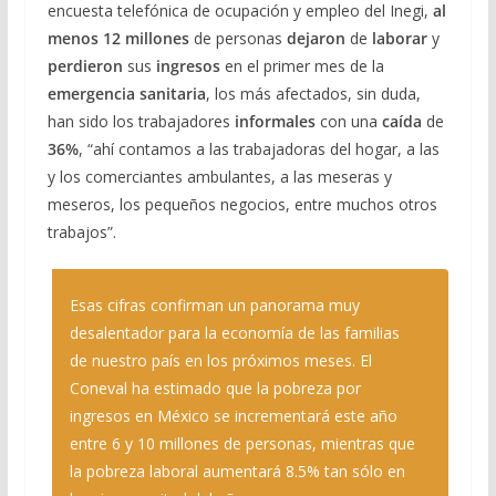
encuesta telefónica de ocupación y empleo del Inegi,
al
menos 12 millones
de personas
dejaron
de
laborar
y
perdieron
sus
ingresos
en el primer mes de la
emergencia sanitaria
, los más afectados, sin duda,
han sido los trabajadores
informales
con una
caída
de
36%
, “ahí contamos a las trabajadoras del hogar, a las
y los comerciantes ambulantes, a las meseras y
meseros, los pequeños negocios, entre muchos otros
trabajos”.
Esas cifras confirman un panorama muy
desalentador para la economía de las familias
de nuestro país en los próximos meses. El
Coneval ha estimado que la pobreza por
ingresos en México se incrementará este año
entre 6 y 10 millones de personas, mientras que
la pobreza laboral aumentará 8.5% tan sólo en