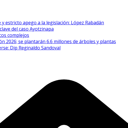
 y estricto apego a la legislación: López Rabadán
clave del caso Ayotzinapa
icos complejos
n 2026; se plantarán 6.6 millones de árboles y plantas
erse: Dip Reginaldo Sandoval