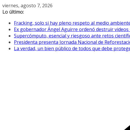
Saltar
viernes, agosto 7, 2026
al
Lo último:
contenido
Fracking, solo si hay pleno respeto al medio ambiente
Ex gobernador Ángel Aguirre ordenó destruir videos 
Supercómputo, esencial y riesgoso ante retos científ
Presidenta presenta Jornada Nacional de Reforestació
La verdad, un bien público de todos que debe proteg