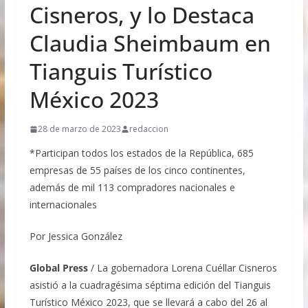
productiva —en particular de las y los
Cisneros, y lo Destaca
productores mexicanos de cereales malteados
como cebada, trigo y maíz—, la calidad e
Claudia Sheimbaum en
inocuidad de la agroindustria mexicana y el
trabajo conjunto con las autoridades federales y
Tianguis Turístico
estatales para fortalecer la competitividad y
ampliar la presencia de los productos mexicanos
México 2023
en los mercados internacionales. La Secretaría de
Agricultura y Desarrollo Rural, encabezada por
Columba Jazmín López Gutiérrez, refrenda su
28 de marzo de 2023
redaccion
compromiso de impulsar programas y proyectos
*Participan todos los estados de la República, 685
que fortalezcan la productividad, la innovación y
la competitividad de la cadena productiva de
empresas de 55 países de los cinco continentes,
cerveza, por los distintos beneficios a la
además de mil 113 compradores nacionales e
economía familiar y nacional
internacionales
Aprueba Comisión Permanente conmemorar con
timbre postal ocho décadas de diplomacia con la
Por Jessica González
República Libanesa
Casas de Empeño deben recabar documentación
que acredite propiedad de bienes en garantía
Global Press
/ La gobernadora Lorena Cuéllar Cisneros
prendaria
asistió a la cuadragésima séptima edición del Tianguis
Promueven prohibir uso de perfiles con IA para
Turístico México 2023, que se llevará a cabo del 26 al
publicidad dirigida a la niñez y adolescencia