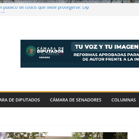
en público de todos que debe protegerse: Dip
val
 hay pleno respeto al medio ambiente y
la legislación: López Rabadán
el Aguirre ordenó destruir videos clave del
ncial y riesgoso ante retos científicos
nta Jornada Nacional de Reforestación 2026;
millones de árboles y plantas
ARA DE DIPUTADOS
CÁMARA DE SENADORES
COLUMNAS