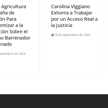
 Agricultura
Carolina Viggiano
aña de
Exhorta a Trabajar
ión Para
por un Acceso Real a
ntizar a la
la Justicia
ión Sobre el
19 de septiembre de 2024
o Barrenador
anado
eptiembre de 2024