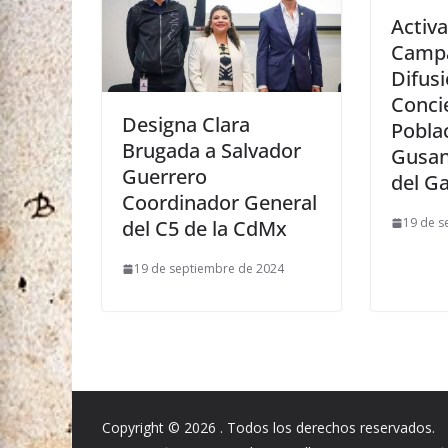
Activa
Camp
Difus
Concie
Designa Clara
Poblac
Brugada a Salvador
Gusan
Guerrero
del G
Coordinador General
19 de s
del C5 de la CdMx
19 de septiembre de 2024
Copyright © 2026
. Todos los derechos reservados.