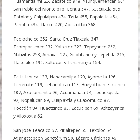
Huamantla mil 25, Zacatelco 948, Yauhquemehcan 661,
San Pablo del Monte 616, Contla 547, Ixtacuixtla 505,
Totolac y Calpulalpan 474, Tetla 455, Papalotla 454,
Panotla 434, Tlaxco 420, Apetatitlán 368.
Teolocholco 352, Santa Cruz Tlaxcala 347,
Tzompantepec 332, Xaloztoc 323, Tepeyanco 262,
Nativitas 253, Amaxac 227, Xicohtzinco y Tepetitla 215,
Tlaltelulco 192, Xaltocan y Tenancingo 154.
Tetlatlahuca 133, Nanacamilpa 129, Ayometla 126,
Terrenate 119, Tetlanohcan 113, Hueyotlipan e Ixtenco
107, Axocomanitla 96, Acuamanala 94, Tequexquitla
92, Nopalucan 89, Cuapiaxtla y Cuaxomulco 87,
Tocatlán 84, Huactzinco 83, Zacualpan 69, Atltzayanca
y Xiloxoxtla 62.
San José Teacalco 57, Zitlaltepec 55, Texoloc 54,
Atlangatepec y Sanctórum 50, Lázaro Cárdenas 46,