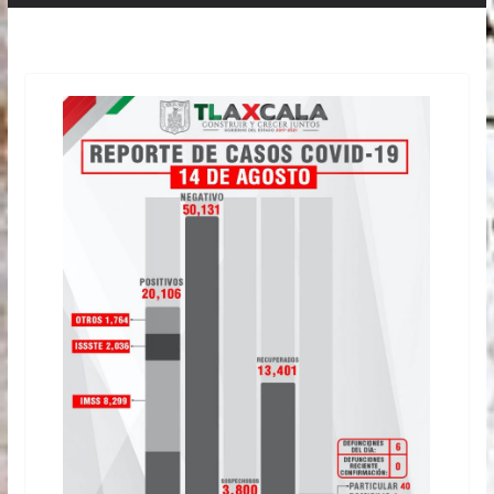
de esta cadena productiva Global Press Mx / La
Secretaría de Agricultura y Desarrollo Rural
(AGRICULTURA) informa que México reafirmó su
liderazgo mundial en la exportación de cerveza, al
alcanzar ventas por 6 mil 480 millones de dólares
(mdd) y llegar a consumidores de 98 países
durante 2025. Precisa que nuestro país mantuvo
una participación promedio de 36 por ciento del
valor de las exportaciones mundiales de cerveza
en ese periodo, al pasar de 5 mil 618 mdd en
2021 a 6 mil 480 mdd en 2025, como resultado
de su creciente competitividad, calidad y
reconocimiento a nivel internacional. Con este
resultado se colocó en el primer lugar entre los
principales países exportadores de cerveza y, de
esta manera, superó ampliamente a Países
Bajos, Bélgica y Alemania. Entre los cinco
principales destinos de la bebida mexicana se
encuentran Estados Unidos, con 6 mil 046 mdd;
República Dominicana, con 49 mdd; España, con
39 mdd; Perú, con 37 mdd y Panamá, con 32
mdd, al cierre de 2025. A ellos se suman Países