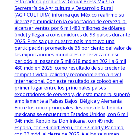
esta cadena productiva Global Press Mx / La
Secretaría de Agricultura y Desarrollo Rural
(AGRICULTURA) informa que México reafirmó su
liderazgo mundial en la exportación de cerveza, al
alcanzar ventas por 6 mil 480 millones de dólares
(mdd) y llegar a consumidores de 98 países durante
2025. Precisa que nuestro país mantuvo una
participación promedio de 36 por ciento del valor de
las exportaciones mundiales de cerveza en ese
periodo, al pasar de 5 mil 618 mdd en 2021 a 6 mil
480 mdd en 2025, como resultado de su creciente
competitividad, calidad y reconocimiento a nivel
internacional. Con este resultado se colocó en el
primer lugar entre los principales países
exportadores de cerveza y, de esta manera, superó
ampliamente a Países Bajos, Bélgica y Alemania.
Entre los cinco principales destinos de la bebida
mexicana se encuentran Estados Unidos, con 6 mil
046 mdd; República Dominicana, con 49 mdd;
España, con 39 mdd; Perú, con 37 mdd y Panamá,
con 32 mdd, al cierre de 2025. A ellos se suman