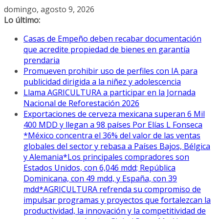
Saltar
domingo, agosto 9, 2026
al
Lo último:
contenido
Casas de Empeño deben recabar documentación
que acredite propiedad de bienes en garantía
prendaria
Promueven prohibir uso de perfiles con IA para
publicidad dirigida a la niñez y adolescencia
Llama AGRICULTURA a participar en la Jornada
Nacional de Reforestación 2026
Exportaciones de cerveza mexicana superan 6 Mil
400 MDD y llegan a 98 países Por Elías L Fonseca
*México concentra el 36% del valor de las ventas
globales del sector y rebasa a Países Bajos, Bélgica
y Alemania*Los principales compradores son
Estados Unidos, con 6,046 mdd; República
Dominicana, con 49 mdd, y España, con 39
mdd*AGRICULTURA refrenda su compromiso de
impulsar programas y proyectos que fortalezcan la
productividad, la innovación y la competitividad de