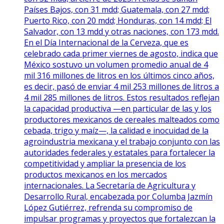
Países Bajos, con 31 mdd; Guatemala, con 27 mdd;
Puerto Rico, con 20 mdd; Honduras, con 14 mdd; El
Salvador, con 13 mdd y otras naciones, con 173 mdd.
En el Día Internacional de la Cerveza, que es
celebrado cada primer viernes de agosto, indica que
México sostuvo un volumen promedio anual de 4
mil 316 millones de litros en los últimos cinco años,
es decir, pasó de enviar 4 mil 253 millones de litros a
4 mil 285 millones de litros. Estos resultados reflejan
la capacidad productiva —en particular de las y los
productores mexicanos de cereales malteados como
cebada, trigo y maíz—, la calidad e inocuidad de la
agroindustria mexicana y el trabajo conjunto con las
autoridades federales y estatales para fortalecer la
competitividad y ampliar la presencia de los
productos mexicanos en los mercados
internacionales. La Secretaría de Agricultura y
Desarrollo Rural, encabezada por Columba Jazmín
López Gutiérrez, refrenda su compromiso de
impulsar programas y proyectos que fortalezcan la