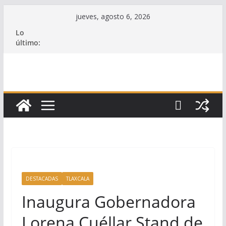
Saltar
jueves, agosto 6, 2026
al
Lo
contenido
último:
DESTACADAS
TLAXCALA
Inaugura Gobernadora
Lorena Cuéllar Stand de