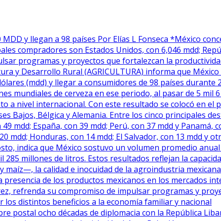
MDD y llegan a 98 países Por Elías L Fonseca *México concent
ipales compradores son Estados Unidos, con 6,046 mdd; Repú
 programas y proyectos que fortalezcan la productividad, 
ltura y Desarrollo Rural (AGRICULTURA) informa que México 
 dólares (mdd) y llegar a consumidores de 98 países durante
ones mundiales de cerveza en ese periodo, al pasar de 5 mil
to a nivel internacional. Con este resultado se colocó en el
es Bajos, Bélgica y Alemania. Entre los cinco principales d
 49 mdd; España, con 39 mdd; Perú, con 37 mdd y Panamá, con
20 mdd; Honduras, con 14 mdd; El Salvador, con 13 mdd y otra
sto, indica que México sostuvo un volumen promedio anual de 
mil 285 millones de litros. Estos resultados reflejan la capac
maíz—, la calidad e inocuidad de la agroindustria mexicana 
 la presencia de los productos mexicanos en los mercados int
z, refrenda su compromiso de impulsar programas y proyecto
 los distintos beneficios a la economía familiar y nacional
 postal ocho décadas de diplomacia con la República Lib