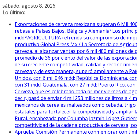
Saltar
sábado, agosto 8, 2026
al
Lo último:
contenido
Exportaciones de cerveza mexicana superan 6 Mil 400 
rebasa a Países Bajos, Bélgica y Alemania*Los princ
mdd*AGRICULTURA refrenda su compromiso de impulsar
productiva Global Press Mx / La Secretaría de Agricu
cerveza, al alcanzar ventas por 6 mil 480 millones de
promedio de 36 por ciento del valor de las exportaci
de su creciente competitividad, calidad y reconocimien
cerveza y, de esta manera, superó ampliamente a País
Unidos, con 6 mil 046 mdd; República Dominicana, con
con 31 mdd; Guatemala, con 27 mdd; Puerto Rico, con 
Cerveza, que es celebrado cada primer viernes de ago
decir, pasó de enviar 4 mil 253 millones de litros a 4 
mexicanos de cereales malteados como cebada, trigo y 
estatales para fortalecer la competitividad y ampliar
Rural, encabezada por Columba Jazmín López Gutiérre
competitividad de la cadena productiva de cerveza, por
Aprueba Comisión Permanente conmemorar con timbre