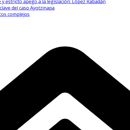
 y estricto apego a la legislación: López Rabadán
clave del caso Ayotzinapa
icos complejos