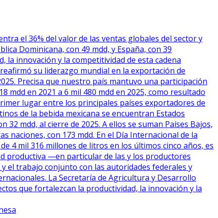
ra el 36% del valor de las ventas globales del sector y
blica Dominicana, con 49 mdd, y España, con 39
la innovación y la competitividad de esta cadena
reafirmó su liderazgo mundial en la exportación de
 2025. Precisa que nuestro país mantuvo una participación
 618 mdd en 2021 a 6 mil 480 mdd en 2025, como resultado
 primer lugar entre los principales países exportadores de
estinos de la bebida mexicana se encuentran Estados
 32 mdd, al cierre de 2025. A ellos se suman Países Bajos,
s naciones, con 173 mdd. En el Día Internacional de la
4 mil 316 millones de litros en los últimos cinco años, es
idad productiva —en particular de las y los productores
y el trabajo conjunto con las autoridades federales y
ernacionales. La Secretaría de Agricultura y Desarrollo
s que fortalezcan la productividad, la innovación y la
anesa