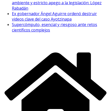
ambiente y estricto apego a la legislación: López
Rabadán
Ex gobernador Ángel Aguirre ordenó destruir
videos clave del caso Ayotzinapa
Supercómputo, esencial y riesgoso ante retos
científicos complejos