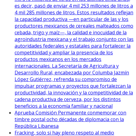
es decir, pasó de enviar 4 mil 253 millones de litros a
4 mil 285 millones de litros. Estos resultados reflejan
la capacidad productiva —en particular de las y los
productores mexicanos de cereales malteados como
cebada, trigo y maíz—, la calidad e inocuidad de la
agroindustria mexicana y el trabajo conjunto con las
autoridades federales y estatales para fortalecer la
competitividad y ampliar la presencia de los
productos mexicanos en los mercados
internacionales. La Secretaría de Agricultura y
Desarrollo Rural, encabezada por Columba Jazmín
López Gutiérrez, refrenda su compromiso de
impulsar programas y proyectos que fortalezcan la
productividad, la innovación y la competitividad de la
cadena productiva de cerveza, por los distintos
beneficios a la economía familiar y nacional
Aprueba Comisión Permanente conmemorar con
timbre postal ocho décadas de diplomacia con la
República Libanesa
Fracking, solo si hay pleno respeto al medio