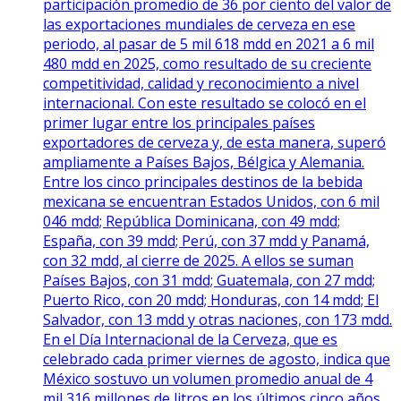
participación promedio de 36 por ciento del valor de
las exportaciones mundiales de cerveza en ese
periodo, al pasar de 5 mil 618 mdd en 2021 a 6 mil
480 mdd en 2025, como resultado de su creciente
competitividad, calidad y reconocimiento a nivel
internacional. Con este resultado se colocó en el
primer lugar entre los principales países
exportadores de cerveza y, de esta manera, superó
ampliamente a Países Bajos, Bélgica y Alemania.
Entre los cinco principales destinos de la bebida
mexicana se encuentran Estados Unidos, con 6 mil
046 mdd; República Dominicana, con 49 mdd;
España, con 39 mdd; Perú, con 37 mdd y Panamá,
con 32 mdd, al cierre de 2025. A ellos se suman
Países Bajos, con 31 mdd; Guatemala, con 27 mdd;
Puerto Rico, con 20 mdd; Honduras, con 14 mdd; El
Salvador, con 13 mdd y otras naciones, con 173 mdd.
En el Día Internacional de la Cerveza, que es
celebrado cada primer viernes de agosto, indica que
México sostuvo un volumen promedio anual de 4
mil 316 millones de litros en los últimos cinco años,