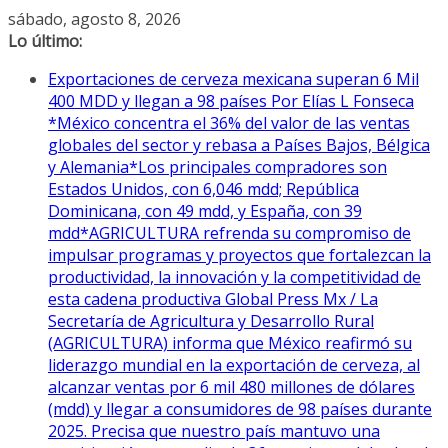
Saltar
sábado, agosto 8, 2026
al
Lo último:
contenido
Exportaciones de cerveza mexicana superan 6 Mil
400 MDD y llegan a 98 países Por Elías L Fonseca
*México concentra el 36% del valor de las ventas
globales del sector y rebasa a Países Bajos, Bélgica
y Alemania*Los principales compradores son
Estados Unidos, con 6,046 mdd; República
Dominicana, con 49 mdd, y España, con 39
mdd*AGRICULTURA refrenda su compromiso de
impulsar programas y proyectos que fortalezcan la
productividad, la innovación y la competitividad de
esta cadena productiva Global Press Mx / La
Secretaría de Agricultura y Desarrollo Rural
(AGRICULTURA) informa que México reafirmó su
liderazgo mundial en la exportación de cerveza, al
alcanzar ventas por 6 mil 480 millones de dólares
(mdd) y llegar a consumidores de 98 países durante
2025. Precisa que nuestro país mantuvo una