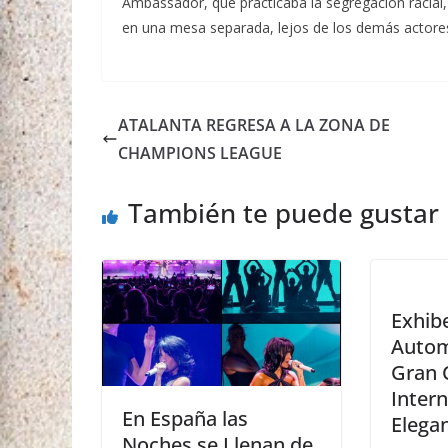
Ambassador, que practicaba la segregación racial,
en una mesa separada, lejos de los demás actores 
ATALANTA REGRESA A LA ZONA DE
CHAMPIONS LEAGUE
También te puede gustar
Exhib
Autom
Gran 
Intern
En España las
Elega
Noches se Llenan de