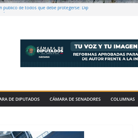
en público de todos que debe protegerse: Dip
val
 hay pleno respeto al medio ambiente y
la legislación: López Rabadán
el Aguirre ordenó destruir videos clave del
ncial y riesgoso ante retos científicos
nta Jornada Nacional de Reforestación 2026;
millones de árboles y plantas
ARA DE DIPUTADOS
CÁMARA DE SENADORES
COLUMNAS