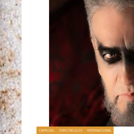
Con este resultad
principales país
manera, superó 
Alemania. Entre l
mexicana se enc
República Domin
Perú, con 37 mdd
ellos se suman 
mdd; Puerto Rico
Salvador, con 13
Día Internaciona
primer viernes d
volumen promedio
los últimos cinco
millones de litros
resultados refle
las y los produc
como cebada, tri
agroindustria me
autoridades feder
competitividad y
mexicanos en los
CARRUSEL
ESPECTÁCULOS
INTERNACIONAL
Agricultura y De