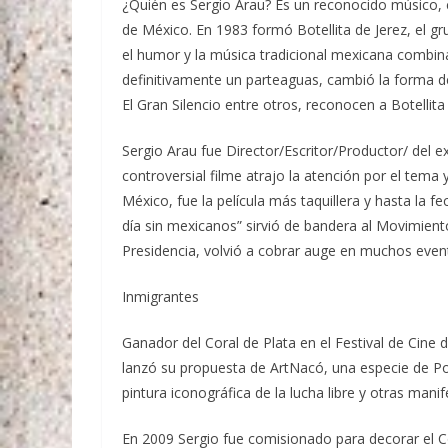
¿Quién es Sergio Arau? Es un reconocido músico, cin
de México. En 1983 formó Botellita de Jerez, el g
el humor y la música tradicional mexicana combin
definitivamente un parteaguas, cambió la forma 
El Gran Silencio entre otros, reconocen a Botellit
Sergio Arau fue Director/Escritor/Productor/ del e
controversial filme atrajo la atención por el tem
México, fue la película más taquillera y hasta la
día sin mexicanos” sirvió de bandera al Movimient
Presidencia, volvió a cobrar auge en muchos even
Inmigrantes
Ganador del Coral de Plata en el Festival de Cine
lanzó su propuesta de ArtNacó, una especie de Po
pintura iconográfica de la lucha libre y otras mani
En 2009 Sergio fue comisionado para decorar el C