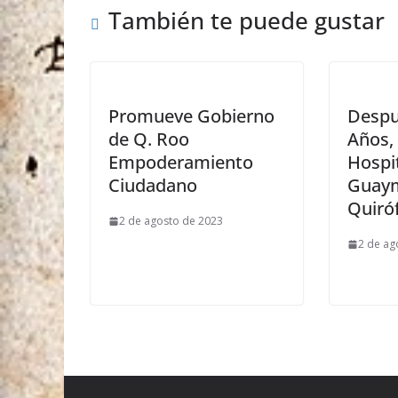
También te puede gustar
Promueve Gobierno
Despu
de Q. Roo
Años, 
Empoderamiento
Hospit
Ciudadano
Guaym
Quiró
2 de agosto de 2023
2 de ag