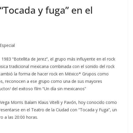
iérrez, refrenda su compromiso de impulsar
“Tocada y fuga” en el
ectos que fortalezcan la productividad, la
competitividad de la cadena productiva de
distintos beneficios a la economía familiar y
ón Permanente conmemorar con timbre
das de diplomacia con la República Libanesa
Especial
i hay pleno respeto al medio ambiente y
 la legislación: López Rabadán
gel Aguirre ordenó destruir videos clave del
1983 “Botellita de Jerez”, el grupo más influyente en el rock
sica tradicional mexicana combinada con el sonido del rock
cambió la forma de hacer rock en México* Grupos como
tros, reconocen a ese grupo como una de sus mayores
uctor/ del exitoso film “Un día sin mexicanos”
 Vega Morris Balam Klaus Vitelli y Pavón, hoy conocido como
resentarse en el Teatro de la Ciudad con “Tocada y Fuga”, un
ro a las 20:00 horas.