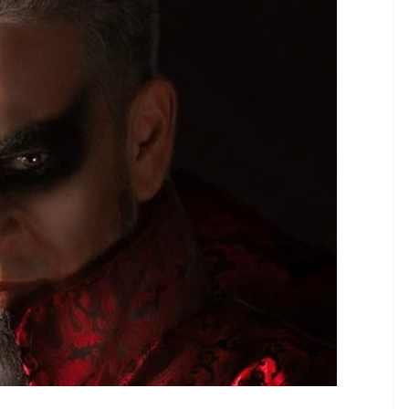
o se colocó en el primer lugar entre los
es exportadores de cerveza y, de esta
ampliamente a Países Bajos, Bélgica y
os cinco principales destinos de la bebida
uentran Estados Unidos, con 6 mil 046 mdd;
icana, con 49 mdd; España, con 39 mdd;
 y Panamá, con 32 mdd, al cierre de 2025. A
Países Bajos, con 31 mdd; Guatemala, con 27
, con 20 mdd; Honduras, con 14 mdd; El
 mdd y otras naciones, con 173 mdd. En el
l de la Cerveza, que es celebrado cada
e agosto, indica que México sostuvo un
 anual de 4 mil 316 millones de litros en
 años, es decir, pasó de enviar 4 mil 253
 a 4 mil 285 millones de litros. Estos
jan la capacidad productiva —en particular de
tores mexicanos de cereales malteados
go y maíz—, la calidad e inocuidad de la
xicana y el trabajo conjunto con las
ales y estatales para fortalecer la
 ampliar la presencia de los productos
 mercados internacionales. La Secretaría de
sarrollo Rural, encabezada por Columba