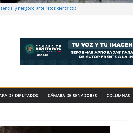
encial y riesgoso ante retos científicos
e cerveza mexicana superan 6 Mil 400 MDD
íses Por Elías L Fonseca *México concentra el
las ventas globales del sector y rebasa a
lgica y Alemania*Los principales
 Estados Unidos, con 6,046 mdd; República
 49 mdd, y España, con 39
A refrenda su compromiso de impulsar
ectos que fortalezcan la productividad, la
competitividad de esta cadena productiva
 La Secretaría de Agricultura y Desarrollo
URA) informa que México reafirmó su
 en la exportación de cerveza, al alcanzar
480 millones de dólares (mdd) y llegar a
ARA DE DIPUTADOS
CÁMARA DE SENADORES
COLUMNAS
98 países durante 2025. Precisa que
tuvo una participación promedio de 36 por
 de las exportaciones mundiales de cerveza
al pasar de 5 mil 618 mdd en 2021 a 6 mil
, como resultado de su creciente
alidad y reconocimiento a nivel internacional.