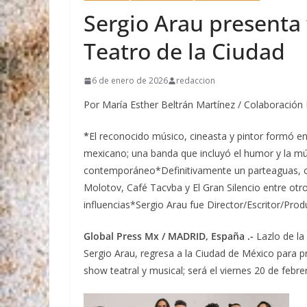
Jazmín López Gut
Sergio Arau presenta 
programas y proy
innovación y la 
Teatro de la Ciudad
cerveza, por los 
nacional
Aprueba Comisi
6 de enero de 2026
redaccion
postal ocho déca
Por María Esther Beltrán Martínez / Colaboración 
Fracking, solo s
estricto apego a
Ex gobernador Án
*
El reconocido músico, cineasta y pintor formó en 
caso Ayotzinapa
mexicano; una banda que incluyó el humor y la mú
contemporáneo*Definitivamente un parteaguas, 
Molotov, Café Tacvba y El Gran Silencio entre o
influencias*Sergio Arau fue Director/Escritor/Prod
Global Press Mx / MADRID, España .-
Lazlo de la
Sergio Arau, regresa a la Ciudad de México para p
show teatral y musical; será el viernes 20 de febre