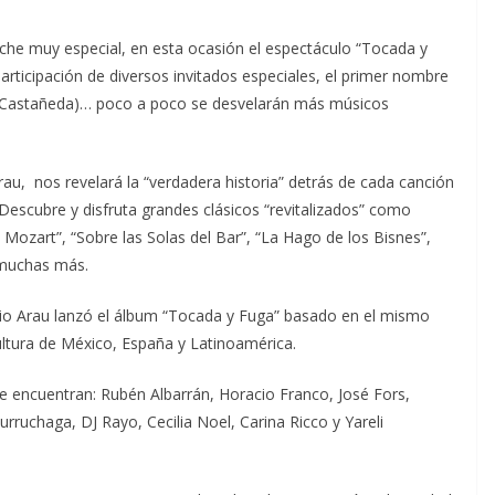
oche muy especial, en esta ocasión el espectáculo “Tocada y
articipación de diversos invitados especiales, el primer nombre
a Castañeda)… poco a poco se desvelarán más músicos
rau, nos revelará la “verdadera historia” detrás de cada canción
 Descubre y disfruta grandes clásicos “revitalizados” como
Mozart”, “Sobre las Solas del Bar”, “La Hago de los Bisnes”,
 muchas más.
rgio Arau lanzó el álbum “Tocada y Fuga” basado en el mismo
cultura de México, España y Latinoamérica.
se encuentran: Rubén Albarrán, Horacio Franco, José Fors,
urruchaga, DJ Rayo, Cecilia Noel, Carina Ricco y Yareli