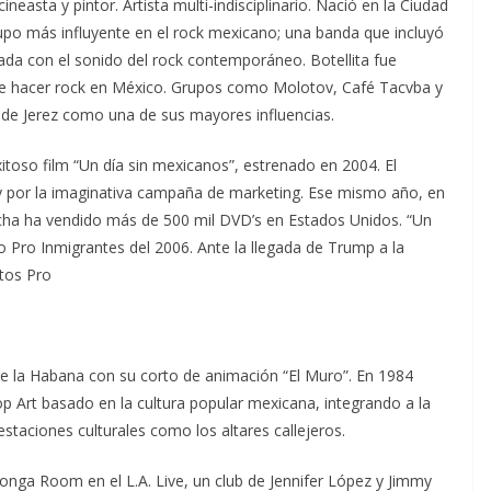
easta y pintor. Artista multi-indisciplinario. Nació en la Ciudad
rupo más influyente en el rock mexicano; una banda que incluyó
ada con el sonido del rock contemporáneo. Botellita fue
de hacer rock en México. Grupos como Molotov, Café Tacvba y
a de Jerez como una de sus mayores influencias.
xitoso film “Un día sin mexicanos”, estrenado en 2004. El
a y por la imaginativa campaña de marketing. Ese mismo año, en
 fecha ha vendido más de 500 mil DVD’s en Estados Unidos. “Un
o Pro Inmigrantes del 2006. Ante la llegada de Trump a la
tos Pro
 de la Habana con su corto de animación “El Muro”. En 1984
p Art basado en la cultura popular mexicana, integrando a la
festaciones culturales como los altares callejeros.
onga Room en el L.A. Live, un club de Jennifer López y Jimmy