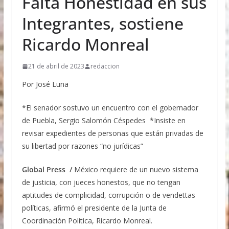
Falta Honestidad en sus
253 millones de litros a 4 mil 285 millones de
litros. Estos resultados reflejan la capacidad
Integrantes, sostiene
productiva —en particular de las y los
productores mexicanos de cereales malteados
Ricardo Monreal
como cebada, trigo y maíz—, la calidad e
inocuidad de la agroindustria mexicana y el
trabajo conjunto con las autoridades federales y
21 de abril de 2023
redaccion
estatales para fortalecer la competitividad y
Por José Luna
ampliar la presencia de los productos mexicanos
en los mercados internacionales. La Secretaría de
Agricultura y Desarrollo Rural, encabezada por
*El senador sostuvo un encuentro con el gobernador
Columba Jazmín López Gutiérrez, refrenda su
de Puebla, Sergio Salomón Céspedes
*Insiste en
compromiso de impulsar programas y proyectos
revisar expedientes de personas que están privadas de
que fortalezcan la productividad, la innovación y
su libertad por razones “no jurídicas”
la competitividad de la cadena productiva de
cerveza, por los distintos beneficios a la
economía familiar y nacional
Global Press /
México requiere de un nuevo sistema
Aprueba Comisión Permanente conmemorar con
de justicia, con jueces honestos, que no tengan
timbre postal ocho décadas de diplomacia con la
aptitudes de complicidad, corrupción o de vendettas
República Libanesa
políticas, afirmó el presidente de la Junta de
Fracking, solo si hay pleno respeto al medio
ambiente y estricto apego a la legislación: López
Coordinación Política, Ricardo Monreal.