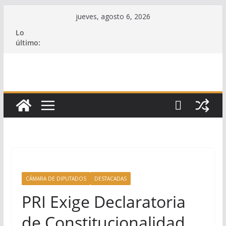
Saltar
jueves, agosto 6, 2026
al
Lo
contenido
último:
CÁMARA DE DIPUTADOS
DESTACADAS
PRI Exige Declaratoria
de Constitucionalidad