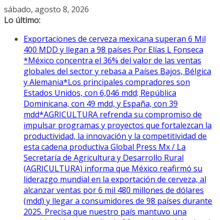
Saltar
sábado, agosto 8, 2026
al
Lo último:
contenido
Exportaciones de cerveza mexicana superan 6 Mil
400 MDD y llegan a 98 países Por Elías L Fonseca
*México concentra el 36% del valor de las ventas
globales del sector y rebasa a Países Bajos, Bélgica
y Alemania*Los principales compradores son
Estados Unidos, con 6,046 mdd; República
Dominicana, con 49 mdd, y España, con 39
mdd*AGRICULTURA refrenda su compromiso de
impulsar programas y proyectos que fortalezcan la
productividad, la innovación y la competitividad de
esta cadena productiva Global Press Mx / La
Secretaría de Agricultura y Desarrollo Rural
(AGRICULTURA) informa que México reafirmó su
liderazgo mundial en la exportación de cerveza, al
alcanzar ventas por 6 mil 480 millones de dólares
(mdd) y llegar a consumidores de 98 países durante
2025. Precisa que nuestro país mantuvo una