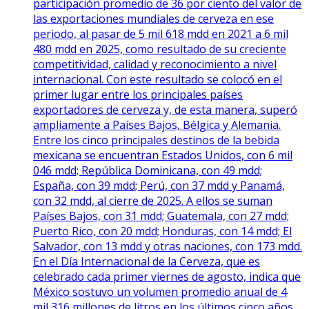
participación promedio de 36 por ciento del valor de
las exportaciones mundiales de cerveza en ese
periodo, al pasar de 5 mil 618 mdd en 2021 a 6 mil
480 mdd en 2025, como resultado de su creciente
competitividad, calidad y reconocimiento a nivel
internacional. Con este resultado se colocó en el
primer lugar entre los principales países
exportadores de cerveza y, de esta manera, superó
ampliamente a Países Bajos, Bélgica y Alemania.
Entre los cinco principales destinos de la bebida
mexicana se encuentran Estados Unidos, con 6 mil
046 mdd; República Dominicana, con 49 mdd;
España, con 39 mdd; Perú, con 37 mdd y Panamá,
con 32 mdd, al cierre de 2025. A ellos se suman
Países Bajos, con 31 mdd; Guatemala, con 27 mdd;
Puerto Rico, con 20 mdd; Honduras, con 14 mdd; El
Salvador, con 13 mdd y otras naciones, con 173 mdd.
En el Día Internacional de la Cerveza, que es
celebrado cada primer viernes de agosto, indica que
México sostuvo un volumen promedio anual de 4
mil 316 millones de litros en los últimos cinco años,