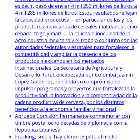
es decir, pasó de enviar 4 mil 253 millones de litros a
4 mil 285 millones de litros. Estos resultados reflejan
la capacidad productiva —en particular de las y los
productores mexicanos de cereales malteados como
cebada, trigo y maíz—, la calidad e inocuidad de la
agroindustria mexicana y el trabajo conjunto con las
autoridades federales y estatales para fortalecer la
competitividad y ampliar la presencia de los
productos mexicanos en los mercados
internacionales. La Secretaría de Agricultura y
Desarrollo Rural, encabezada por Columba Jazmín
López Gutiérrez, refrenda su compromiso de
impulsar programas y proyectos que fortalezcan la
productividad, la innovación y la competitividad de la
cadena productiva de cerveza, por los distintos
beneficios a la economía familiar y nacional
Aprueba Comisión Permanente conmemorar con
timbre postal ocho décadas de diplomacia con la
República Libanesa
Fracking, solo si hay pleno respeto al medio