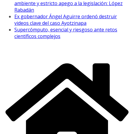
ambiente y estricto apego a la legislación: López
Rabadán
Ex gobernador Ángel Aguirre ordenó destruir
videos clave del caso Ayotzinapa
Supercómputo, esencial y riesgoso ante retos
científicos complejos