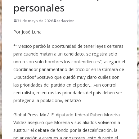
Bajos, con 31 mdd; Guatemala, con 27 mdd;
personales
Puerto Rico, con 20 mdd; Honduras, con 14 mdd;
El Salvador, con 13 mdd y otras naciones, con
31 de mayo de 2026
redaccion
173 mdd. En el Día Internacional de la Cerveza,
que es celebrado cada primer viernes de agosto,
Por José Luna
indica que México sostuvo un volumen promedio
anual de 4 mil 316 millones de litros en los
*“México perdió la oportunidad de tener leyes certeras
últimos cinco años, es decir, pasó de enviar 4 mil
253 millones de litros a 4 mil 285 millones de
para cuando matan a un candidato, se registra solo
litros. Estos resultados reflejan la capacidad
uno o son solo hombres los contendientes”, aseguró el
productiva —en particular de las y los
coordinador parlamentario del tricolor en la Cámara de
productores mexicanos de cereales malteados
Diputados*Sostuvo que quedó muy claro cuáles son
como cebada, trigo y maíz—, la calidad e
inocuidad de la agroindustria mexicana y el
las prioridades del partido en el poder,…»un control
trabajo conjunto con las autoridades federales y
centralista, mientras las prioridades del país deben ser
estatales para fortalecer la competitividad y
proteger a la población», enfatizó
ampliar la presencia de los productos mexicanos
en los mercados internacionales. La Secretaría de
Agricultura y Desarrollo Rural, encabezada por
Global Press Mx / El diputado federal Rubén Moreira
Columba Jazmín López Gutiérrez, refrenda su
Valdez aseguró que Morena y sus aliados volvieron a
compromiso de impulsar programas y proyectos
sustituir el debate de fondo por la descalificación, la
que fortalezcan la productividad, la innovación y
polarización y ataques a opositores, esto durante el