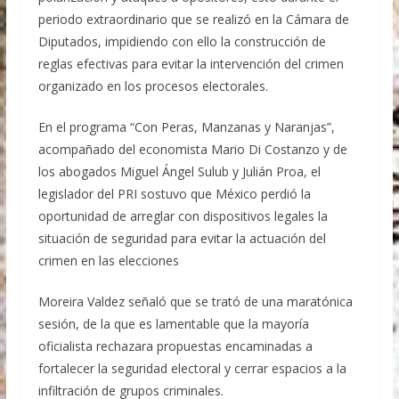
la competitividad de la cadena productiva de
cerveza, por los distintos beneficios a la
periodo extraordinario que se realizó en la Cámara de
economía familiar y nacional
Diputados, impidiendo con ello la construcción de
reglas efectivas para evitar la intervención del crimen
organizado en los procesos electorales.
En el programa “Con Peras, Manzanas y Naranjas”,
acompañado del economista Mario Di Costanzo y de
los abogados Miguel Ángel Sulub y Julián Proa, el
legislador del PRI sostuvo que México perdió la
oportunidad de arreglar con dispositivos legales la
situación de seguridad para evitar la actuación del
crimen en las elecciones
Moreira Valdez señaló que se trató de una maratónica
sesión, de la que es lamentable que la mayoría
oficialista rechazara propuestas encaminadas a
fortalecer la seguridad electoral y cerrar espacios a la
infiltración de grupos criminales.