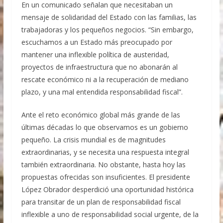
Rabadán
En un comunicado señalan que necesitaban un
Ex gobernador Ángel Aguirre ordenó destruir
mensaje de solidaridad del Estado con las familias, las
videos clave del caso Ayotzinapa
trabajadoras y los pequeños negocios. “Sin embargo,
escuchamos a un Estado más preocupado por
mantener una inflexible política de austeridad,
proyectos de infraestructura que no abonarán al
rescate económico ni a la recuperación de mediano
plazo, y una mal entendida responsabilidad fiscal”.
Ante el reto económico global más grande de las
últimas décadas lo que observamos es un gobierno
pequeño. La crisis mundial es de magnitudes
extraordinarias, y se necesita una respuesta integral
también extraordinaria. No obstante, hasta hoy las
propuestas ofrecidas son insuficientes. El presidente
López Obrador desperdició una oportunidad histórica
para transitar de un plan de responsabilidad fiscal
inflexible a uno de responsabilidad social urgente, de la