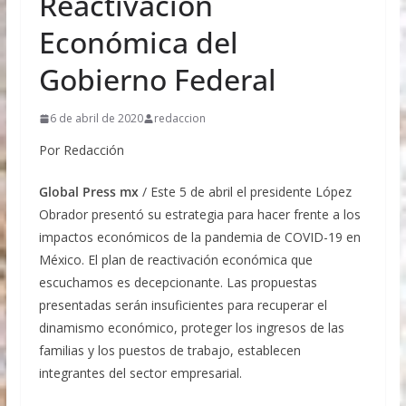
Reactivación
253 millones de litros a 4 mil 285 millones de
litros. Estos resultados reflejan la capacidad
Económica del
productiva —en particular de las y los
productores mexicanos de cereales malteados
Gobierno Federal
como cebada, trigo y maíz—, la calidad e
inocuidad de la agroindustria mexicana y el
trabajo conjunto con las autoridades federales y
6 de abril de 2020
redaccion
estatales para fortalecer la competitividad y
Por Redacción
ampliar la presencia de los productos mexicanos
en los mercados internacionales. La Secretaría de
Agricultura y Desarrollo Rural, encabezada por
Global Press mx
/ Este 5 de abril el presidente López
Columba Jazmín López Gutiérrez, refrenda su
Obrador presentó su estrategia para hacer frente a los
compromiso de impulsar programas y proyectos
impactos económicos de la pandemia de COVID-19 en
que fortalezcan la productividad, la innovación y
México. El plan de reactivación económica que
la competitividad de la cadena productiva de
cerveza, por los distintos beneficios a la
escuchamos es decepcionante. Las propuestas
economía familiar y nacional
presentadas serán insuficientes para recuperar el
Aprueba Comisión Permanente conmemorar con
dinamismo económico, proteger los ingresos de las
timbre postal ocho décadas de diplomacia con la
familias y los puestos de trabajo, establecen
República Libanesa
Fracking, solo si hay pleno respeto al medio
integrantes del sector empresarial.
ambiente y estricto apego a la legislación: López