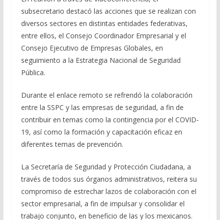
últimos cinco años, es decir, pasó de enviar 4 mil
subsecretario destacó las acciones que se realizan con
253 millones de litros a 4 mil 285 millones de
diversos sectores en distintas entidades federativas,
litros. Estos resultados reflejan la capacidad
productiva —en particular de las y los
entre ellos, el Consejo Coordinador Empresarial y el
productores mexicanos de cereales malteados
Consejo Ejecutivo de Empresas Globales, en
como cebada, trigo y maíz—, la calidad e
seguimiento a la Estrategia Nacional de Seguridad
inocuidad de la agroindustria mexicana y el
Pública.
trabajo conjunto con las autoridades federales y
estatales para fortalecer la competitividad y
ampliar la presencia de los productos mexicanos
Durante el enlace remoto se refrendó la colaboración
en los mercados internacionales. La Secretaría de
entre la SSPC y las empresas de seguridad, a fin de
Agricultura y Desarrollo Rural, encabezada por
contribuir en temas como la contingencia por el COVID-
Columba Jazmín López Gutiérrez, refrenda su
19, así como la formación y capacitación eficaz en
compromiso de impulsar programas y proyectos
que fortalezcan la productividad, la innovación y
diferentes temas de prevención.
la competitividad de la cadena productiva de
cerveza, por los distintos beneficios a la
La Secretaría de Seguridad y Protección Ciudadana, a
economía familiar y nacional
través de todos sus órganos administrativos, reitera su
Aprueba Comisión Permanente conmemorar con
timbre postal ocho décadas de diplomacia con la
compromiso de estrechar lazos de colaboración con el
República Libanesa
sector empresarial, a fin de impulsar y consolidar el
Fracking, solo si hay pleno respeto al medio
trabajo conjunto, en beneficio de las y los mexicanos.