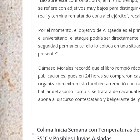
“Ello abre esta confrontación y, al mismo tiempo,
se refiere con adjetivos muy bajos para distinguir 
real, y termina rematando contra el ejército”, reca
Por el momento, el objetivo de Al Qaeda es el pr
el universitario, el ataque podría ser directament
seguridad permanente; ello lo coloca en una situa
presente”.
Dámaso Morales recordó que el libro rompió récord
publicaciones, pues en 24 horas se compraron casi
organización extremista también arremetió contra 
hablar del asunto como si se tratara de cacahuates
abona al discurso contestatario y beligerante del
Colima Inicia Semana con Temperaturas de
35°C y Posibles Lluvias Aisladas