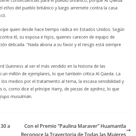
 tiene consecuencias para el pueblo británico, porque Al Qaeda
el
ethos
del pueblo británico y luego arremete contra la casa
lcó.
íncipe quien desde hace tiempo radica en Estados Unidos. Según
e contra él, su esposa e hijos, quienes carecen de equipo de
ción delicada. “Nada abona a su favor y el riesgo está siempre
 Guinness al ser el más vendido en la historia de las
 un millón de ejemplares, lo que también critica Al Qaeda. La
los medios por el tratamiento al tema, la escasa sensibilidad y
 o, como dice el príncipe Harry, de piezas de ajedrez, lo que
 grupo musulmán.
 30 a
Con el Premio “Paulina Maraver” Huamantla
Reconoce la Trayectoria de Todas las Mujeres