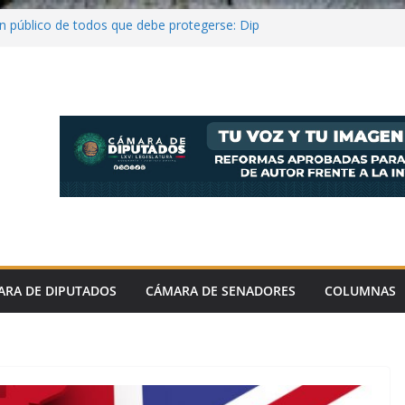
en público de todos que debe protegerse: Dip
val
 hay pleno respeto al medio ambiente y
la legislación: López Rabadán
el Aguirre ordenó destruir videos clave del
ncial y riesgoso ante retos científicos
nta Jornada Nacional de Reforestación 2026;
millones de árboles y plantas
ARA DE DIPUTADOS
CÁMARA DE SENADORES
COLUMNAS