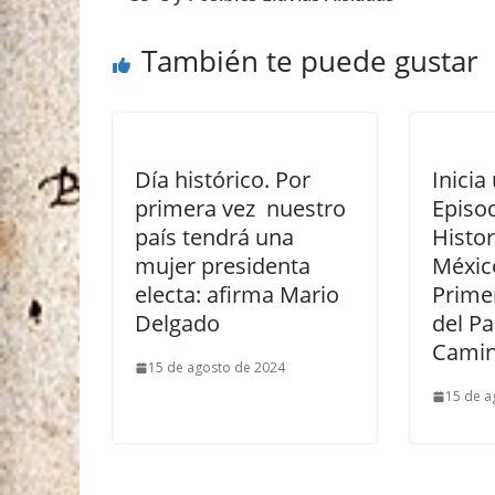
También te puede gustar
Día histórico. Por
Inici
primera vez nuestro
Episod
país tendrá una
Histor
mujer presidenta
Méxic
electa: afirma Mario
Prime
Delgado
del Pa
Camin
15 de agosto de 2024
15 de a