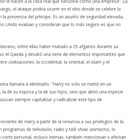
favor le hacen a la casa real que funciona como una empresa”. La
argo, el ataque podría ocurrir en el sitio donde se celebre la
n la presencia del príncipe. Es un asunto de seguridad elevada,
eino Unido evalúan y consideran que lo más seguro es que no
oberano, entre ellas haber matado a 25 afganos durante su
grupo Al Qaeda y desató una serie de elementos importantes que
 civilizaciones: la occidental, la oriental, el islam y el
sta llamara a eliminarlo. “Harry no solo se metió en un
la de su esposa y la de sus hijos, sino que abrió una especie
uscan siempre capitalizar y radicalizar este tipo de
reciente de Harry a partir de la renuncia a sus privilegios de la
en programas de televisión, radio y
talk show
; asimismo, lo
de corte personal, incluso íntimas, también mencionan y afectan