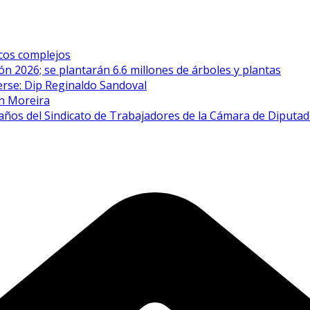
icos complejos
n 2026; se plantarán 6.6 millones de árboles y plantas
erse: Dip Reginaldo Sandoval
én Moreira
años del Sindicato de Trabajadores de la Cámara de Diputa