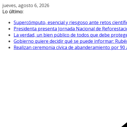
Saltar
jueves, agosto 6, 2026
al
Lo último:
contenido
Supercómputo, esencial y riesgoso ante retos científ
Presidenta presenta Jornada Nacional de Reforestació
La verdad, un bien público de todos que debe proteg
Gobierno quiere decidir qué se puede informar: Rub
Realizan ceremonia cívica de abanderamiento por 90 