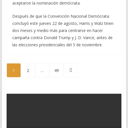
aceptaron la nominación demócrata.
Después de que la Convención Nacional Demócrata
concluyó este jueves 22 de agosto, Harris y Walz tinen
dos meses y medio más para centrarse en hacer
campaña contra Donald Trump y J. D. Vance, antes de
las elecciones presidenciales del 5 de noviembre.
Paginación
1
2
…
49
de
entradas