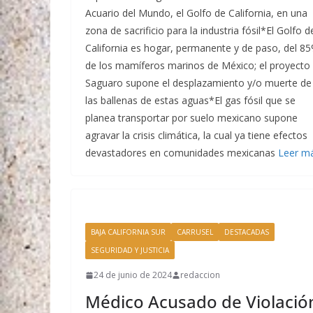
Acuario del Mundo, el Golfo de California, en una
zona de sacrificio para la industria fósil*El Golfo d
California es hogar, permanente y de paso, del 8
de los mamíferos marinos de México; el proyecto
Saguaro supone el desplazamiento y/o muerte de
las ballenas de estas aguas*El gas fósil que se
planea transportar por suelo mexicano supone
agravar la crisis climática, la cual ya tiene efectos
devastadores en comunidades mexicanas
Leer m
BAJA CALIFORNIA SUR
CARRUSEL
DESTACADAS
SEGURIDAD Y JUSTICIA
24 de junio de 2024
redaccion
Médico Acusado de Violació