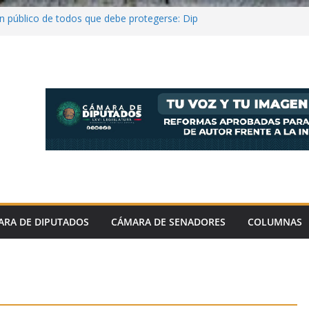
en público de todos que debe protegerse: Dip
val
 hay pleno respeto al medio ambiente y
la legislación: López Rabadán
el Aguirre ordenó destruir videos clave del
ncial y riesgoso ante retos científicos
nta Jornada Nacional de Reforestación 2026;
millones de árboles y plantas
ARA DE DIPUTADOS
CÁMARA DE SENADORES
COLUMNAS