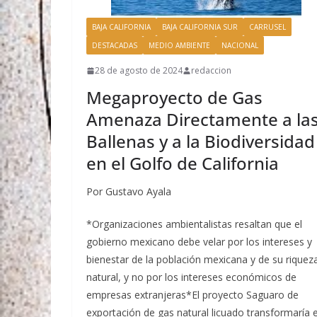
BAJA CALIFORNIA
BAJA CALIFORNIA SUR
CARRUSEL
DESTACADAS
MEDIO AMBIENTE
NACIONAL
28 de agosto de 2024
redaccion
Megaproyecto de Gas
Amenaza Directamente a la
Ballenas y a la Biodiversidad
en el Golfo de California
Por Gustavo Ayala
*Organizaciones ambientalistas resaltan que el
gobierno mexicano debe velar por los intereses y
bienestar de la población mexicana y de su riquez
natural, y no por los intereses económicos de
empresas extranjeras*El proyecto Saguaro de
exportación de gas natural licuado transformaría e