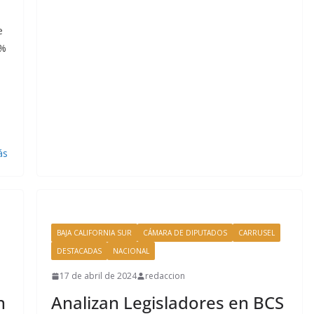
e
5%
ás
BAJA CALIFORNIA SUR
CÁMARA DE DIPUTADOS
CARRUSEL
DESTACADAS
NACIONAL
17 de abril de 2024
redaccion
n
Analizan Legisladores en BCS