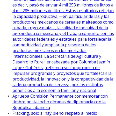
es decir, pasó de enviar 4 mil 253 millones de litros a
4 mil 285 millones de litros. Estos resultados reflejan
la capacidad productiva —en particular de las y los
productores mexicanos de cereales malteados como
cebada, trigo y maíz—, la calidad e inocuidad de la
agroindustria mexicana y el trabajo conjunto con las
autoridades federales y estatales para fortalecer la
competitividad y ampliar la presencia de los
productos mexicanos en los mercados
internacionales. La Secretaría de Agricultura y
Desarrollo Rural, encabezada por Columba Jazmín
López Gutiérrez, refrenda su compromiso de
impulsar programas y proyectos que fortalezcan la
productividad, la innovación y la competitividad de la
cadena productiva de cerveza, por los distintos
beneficios a la economía familiar y nacional
Aprueba Comisión Permanente conmemorar con
timbre postal ocho décadas de diplomacia con la
República Libanesa
Fracking, solo si hay pleno respeto al medio