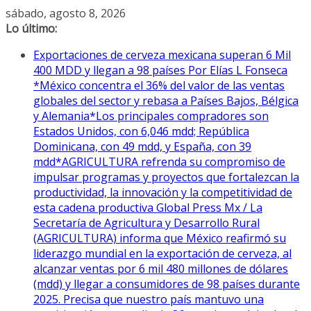
Saltar
sábado, agosto 8, 2026
al
Lo último:
contenido
Exportaciones de cerveza mexicana superan 6 Mil
400 MDD y llegan a 98 países Por Elías L Fonseca
*México concentra el 36% del valor de las ventas
globales del sector y rebasa a Países Bajos, Bélgica
y Alemania*Los principales compradores son
Estados Unidos, con 6,046 mdd; República
Dominicana, con 49 mdd, y España, con 39
mdd*AGRICULTURA refrenda su compromiso de
impulsar programas y proyectos que fortalezcan la
productividad, la innovación y la competitividad de
esta cadena productiva Global Press Mx / La
Secretaría de Agricultura y Desarrollo Rural
(AGRICULTURA) informa que México reafirmó su
liderazgo mundial en la exportación de cerveza, al
alcanzar ventas por 6 mil 480 millones de dólares
(mdd) y llegar a consumidores de 98 países durante
2025. Precisa que nuestro país mantuvo una