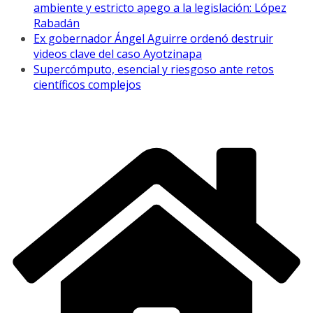
ambiente y estricto apego a la legislación: López
Rabadán
Ex gobernador Ángel Aguirre ordenó destruir
videos clave del caso Ayotzinapa
Supercómputo, esencial y riesgoso ante retos
científicos complejos