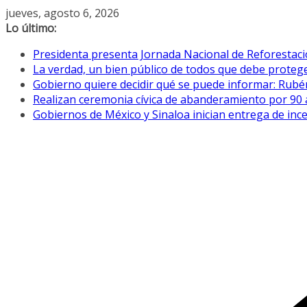
Saltar
jueves, agosto 6, 2026
al
Lo último:
contenido
Presidenta presenta Jornada Nacional de Reforestació
La verdad, un bien público de todos que debe proteg
Gobierno quiere decidir qué se puede informar: Rub
Realizan ceremonia cívica de abanderamiento por 90 
Gobiernos de México y Sinaloa inician entrega de ince