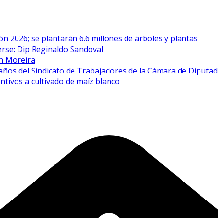
n 2026; se plantarán 6.6 millones de árboles y plantas
erse: Dip Reginaldo Sandoval
én Moreira
años del Sindicato de Trabajadores de la Cámara de Diputa
ntivos a cultivado de maíz blanco