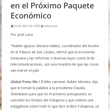
253 millones de litros a 4 mil 285 millones de
en el Próximo Paquete
litros. Estos resultados reflejan la capacidad
productiva —en particular de las y los
Económico
productores mexicanos de cereales malteados
como cebada, trigo y maíz—, la calidad e
29 de abril de 2025
redaccion
inocuidad de la agroindustria mexicana y el
trabajo conjunto con las autoridades federales y
Por José Luna
estatales para fortalecer la competitividad y
ampliar la presencia de los productos mexicanos
*Rubén Ignacio Moreira Valdez, coordinador del tricolor
en los mercados internacionales. La Secretaría de
Agricultura y Desarrollo Rural, encabezada por
en el Palacio de San Lázaro, afirmó que la economía
Columba Jazmín López Gutiérrez, refrenda su
mexicana y las reformas a diversas leyes como la de
compromiso de impulsar programas y proyectos
telecomunicaciones, son una muestra de que las cosas
que fortalezcan la productividad, la innovación y
van mal en el país
la competitividad de la cadena productiva de
cerveza, por los distintos beneficios a la
economía familiar y nacional
Global Press Mx /
El líder camaral, Rubén Moreira, dijo
Aprueba Comisión Permanente conmemorar con
que le toman la palabra a la presidenta Claudia
timbre postal ocho décadas de diplomacia con la
Sheinbaum para que en el próximo presupuesto se
República Libanesa
cancelen los fondos del Fobaproa y que ordene una
Fracking, solo si hay pleno respeto al medio
ambiente y estricto apego a la legislación: López
indagatoria sobre todo lo que dice el libro Fobaproa, un