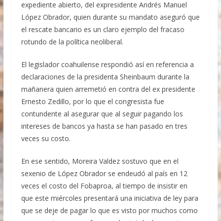
Rabadán
expediente abierto, del expresidente Andrés Manuel
Ex gobernador Ángel Aguirre ordenó destruir
López Obrador, quien durante su mandato aseguró que
videos clave del caso Ayotzinapa
el rescate bancario es un claro ejemplo del fracaso
rotundo de la política neoliberal.
El legislador coahuilense respondió así en referencia a
declaraciones de la presidenta Sheinbaum durante la
mañanera quien arremetió en contra del ex presidente
Ernesto Zedillo, por lo que el congresista fue
contundente al asegurar que al seguir pagando los
intereses de bancos ya hasta se han pasado en tres
veces su costo.
En ese sentido, Moreira Valdez sostuvo que en el
sexenio de López Obrador se endeudó al país en 12
veces el costo del Fobaproa, al tiempo de insistir en
que este miércoles presentará una iniciativa de ley para
que se deje de pagar lo que es visto por muchos como