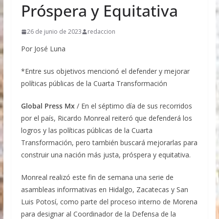
anual de 4 mil 316 millones de litros en los
Próspera y Equitativa
últimos cinco años, es decir, pasó de enviar 4 mil
253 millones de litros a 4 mil 285 millones de
26 de junio de 2023
redaccion
litros. Estos resultados reflejan la capacidad
productiva —en particular de las y los
Por José Luna
productores mexicanos de cereales malteados
como cebada, trigo y maíz—, la calidad e
*Entre sus objetivos mencionó el defender y mejorar
inocuidad de la agroindustria mexicana y el
trabajo conjunto con las autoridades federales y
políticas públicas de la Cuarta Transformación
estatales para fortalecer la competitividad y
ampliar la presencia de los productos mexicanos
Global Press Mx
/ En el séptimo día de sus recorridos
en los mercados internacionales. La Secretaría de
por el país, Ricardo Monreal reiteró que defenderá los
Agricultura y Desarrollo Rural, encabezada por
logros y las políticas públicas de la Cuarta
Columba Jazmín López Gutiérrez, refrenda su
compromiso de impulsar programas y proyectos
Transformación, pero también buscará mejorarlas para
que fortalezcan la productividad, la innovación y
construir una nación más justa, próspera y equitativa.
la competitividad de la cadena productiva de
cerveza, por los distintos beneficios a la
Monreal realizó este fin de semana una serie de
economía familiar y nacional
asambleas informativas en Hidalgo, Zacatecas y San
Aprueba Comisión Permanente conmemorar con
timbre postal ocho décadas de diplomacia con la
Luis Potosí, como parte del proceso interno de Morena
República Libanesa
para designar al Coordinador de la Defensa de la